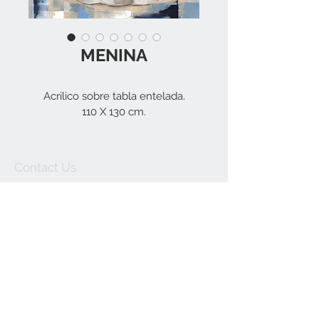
MENINA
Acrilico sobre tabla entelada.
110 X 130 cm.
Contact Us
carolinasauca@gmai
l.com
Join our mailing list
Subscribe Now